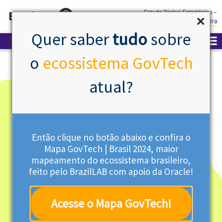
Estudo Digital Estratégico –
Previdência Social Brasileira
Quer saber
tudo
sobre
o
ecossistema GovTech
atual?
Então clique no botão abaixo e confira o
Mapa GovTech | Brasil 2024, maior
mapeamento do ecossistema brasileiro,
feito pelo BrazilLAB com apoio da Oracle!
Acesse o Mapa GovTech!