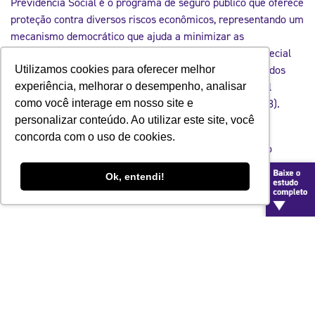
Previdência Social é o programa de seguro público que oferece
proteção contra diversos riscos econômicos, representando um
mecanismo democrático que ajuda a minimizar as
desigualdades sociais. A Previdência Social tem um especial
papel na redução da pobreza no Brasil: se fossem retirados
Utilizamos cookies para oferecer melhor
todos os benefícios pagos, o número de pobres no Brasil
experiência, melhorar o desempenho, analisar
cresceria em mais de 21 milhões de pessoas (IPEA, 2008).
como você interage em nosso site e
personalizar conteúdo. Ao utilizar este site, você
Como a Transformação Digital pode contribuir para a
concorda com o uso de cookies.
efetividade desta política pública estruturante do Estado
brasileiro?
Ok, entendi!
Panorama da Previdência
Social no Brasil:
desafios e